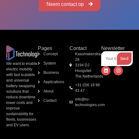
Neem contact op
Pages
Contact
Newsletter
Concept
Kaasmakerstraat
Send
28
System
We want to enable
3194 DJ
electric mobility
Hoogvliet
Business
with fast scalable
The Netherlands
and universal
Applications
+31 (0)6 18 96
battery swapping
43 47
About
solutions that
reduce downtime
info@ru-
Contact
lower costs and
technologies.com
improve
sustainability for
fleets, businesses
and EV users.