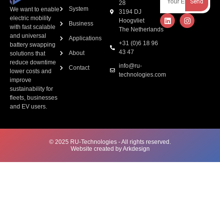
Send
28
System
We want to enable
3194 DJ
electric mobility
Hoogvliet
Business
with fast scalable
The Netherlands
and universal
Applications
+31 (0)6 18 96
battery swapping
43 47
About
solutions that
reduce downtime
info@ru-
Contact
lower costs and
technologies.com
improve
sustainability for
fleets, businesses
and EV users.
© 2025 RU-Technologies - All rights reserved.
Website created by Arkdesign