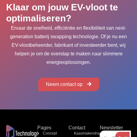
Klaar om jouw EV-vloot te
optimaliseren?
Ervaar de snelheid, efficiëntie en flexibiliteit van next-
generation batterij swapping technologie. Of je nu een
EV-vlootbeheerder, fabrikant of investeerder bent, wij
helpen je om de overstap te maken naar slimmere
energieoplossingen.
Neem contact op
Pages
Contact
Newsletter
Concept
Kaasmakerstraat